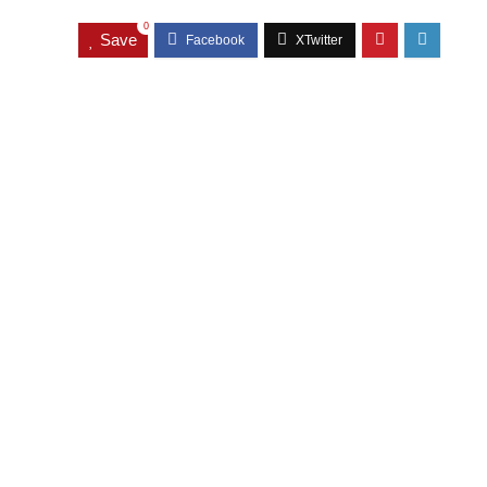
0
Save