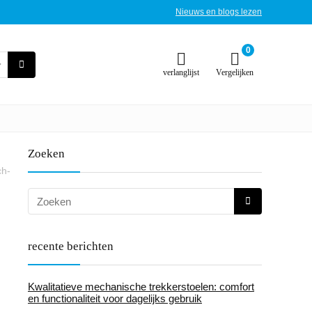
Nieuws en blogs lezen
0
verlanglijst
Vergelijken
Zoeken
ch-
recente berichten
Kwalitatieve mechanische trekkerstoelen: comfort
en functionaliteit voor dagelijks gebruik