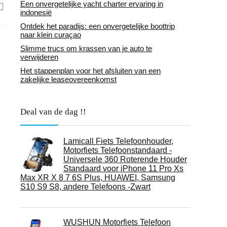
Een onvergetelijke yacht charter ervaring in
indonesië
Ontdek het paradijs: een onvergetelijke boottrip
naar klein curaçao
Slimme trucs om krassen van je auto te
verwijderen
Het stappenplan voor het afsluiten van een
zakelijke leaseovereenkomst
Deal van de dag !!
Lamicall Fiets Telefoonhouder,
Motorfiets Telefoonstandaard -
Universele 360 ​​Roterende Houder
Standaard voor iPhone 11 Pro Xs
Max XR X 8 7 6S Plus, HUAWEI, Samsung
S10 S9 S8, andere Telefoons -Zwart
WUSHUN Motorfiets Telefoon