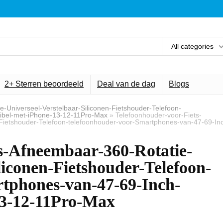
All categories
2+ Sterren beoordeeld
Deal van de dag
Blogs
-Universeel-Verstelbaar-Siliconen-Fietshouder-Telefoon-
ibel-met-iPhone-13-12-11Pro-Max
»
Telefoonhouder-voor-Fiets-
-Fietshouder-Telefoon-telefoonhouder-voor-Smartphones-van-47-69-In
s-Afneembaar-360-Rotatie-
liconen-Fietshouder-Telefoon-
rtphones-van-47-69-Inch-
13-12-11Pro-Max