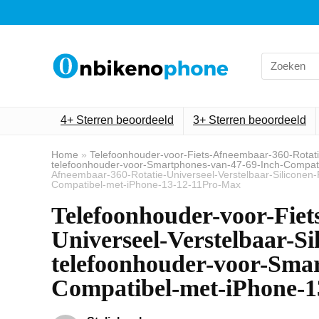
Search
for:
4+ Sterren beoordeeld
3+ Sterren beoordeeld
Home
»
Telefoonhouder-voor-Fiets-Afneembaar-360-Rotatie
telefoonhouder-voor-Smartphones-van-47-69-Inch-Compat
Afneembaar-360-Rotatie-Universeel-Verstelbaar-Siliconen
Compatibel-met-iPhone-13-12-11Pro-Max
Telefoonhouder-voor-Fiet
Universeel-Verstelbaar-Si
telefoonhouder-voor-Sma
Compatibel-met-iPhone-