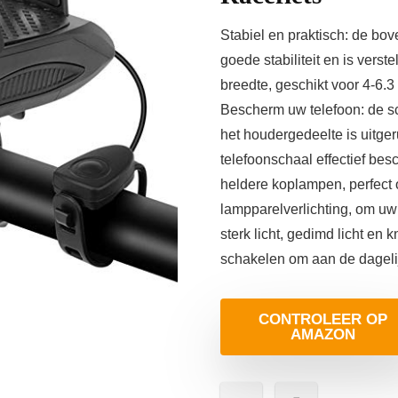
Stabiel en praktisch: de bov
goede stabiliteit en is vers
breedte, geschikt voor 4-6.3
Bescherm uw telefoon: de sc
het houdergedeelte is uitge
telefoonschaal effectief bes
heldere koplampen, perfect 
lampparelverlichting, om uw v
sterk licht, gedimd licht e
schakelen om aan de dageli
CONTROLEER OP
AMAZON