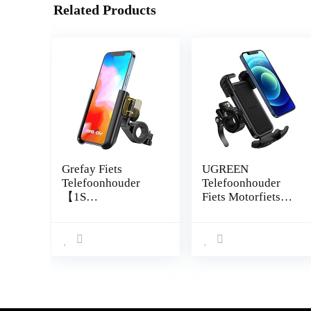
Related Products
Grefay Fiets
UGREEN
Telefoonhouder
Telefoonhouder
【1S
Fiets Motorfiets
Snelkoppeling】
Scooter Draagbare
Motorfiets
Elektrische Scooter
Telefoonhouder
Houder, 15-45mm
voor Racefiets
Stuur, 4,6-6,8 Inch
MTB-Scooter met
Smartphone
360 Graden
Compatibel met
Draaibaar voor 3,5
iPhone 13 Pro Max
– 7,0 Inch
Mini 12 11 X Se 8