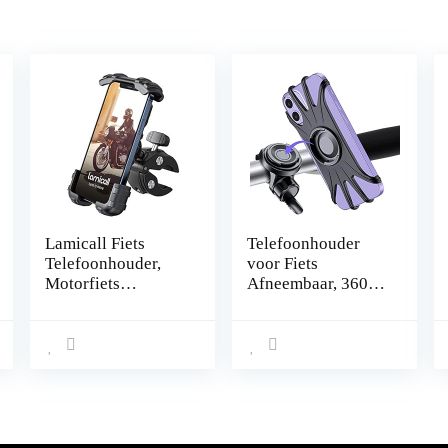
Lamicall Fiets
Telefoonhouder
Telefoonhouder,
voor Fiets
Motorfiets
Afneembaar, 360°
Telefoonstandaard
Rotatie Universeel
– Universele 360 ​​
Verstelbaar
Roterende Houder
Siliconen
Standaard voor
Fietshouder
iPhone 12, 11 Pro
Telefoon,
Xs Max XR X 8 7
telefoonhouder
6S Plus, HUAWEI,
voor Smartphones
Samsung S10 S9
van 4,7-6,9 Inch,