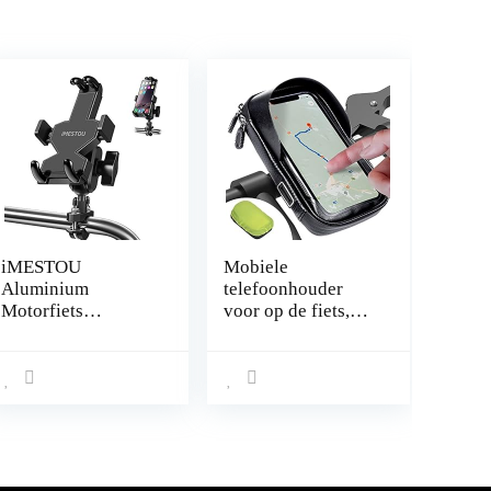
iMESTOU
Mobiele
Aluminium
telefoonhouder
Motorfiets
voor op de fiets,
Telefoon Mount U-
waterdicht,
Bolt Stuur 1 “Ball
ontspiegeld, ideaal
Stuurpen Mobiele
voor navigatie,
Telefoon Houder
fietstas, stuurtas,
360 Roterende
fietshouder, fietstas
Universele voor 4
360 graden
“-7.2” Grote
draaibaar, voor
Telefoons
mobiele telefoons