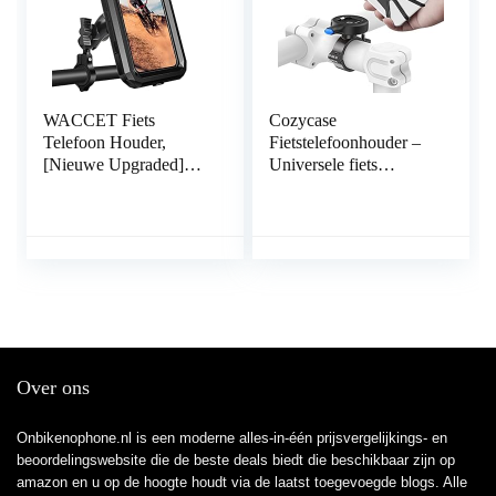
WACCET Fiets
Cozycase
Telefoon Houder,
Fietstelefoonhouder –
[Nieuwe Upgraded]
Universele fiets
Motorfiets Telefoon
motorfiets metalen
Houder Waterdicht 360
houder met stevige grip
° Rotatie Universele
compatibel voor iPhone
Fiets Stuur Telefoon
12, Huawei, Samsung
Mount Houder Voor
alle 4.7″ tot 6.5″
3.5 “tot 6.8”
smartphones
Smartphones
Over ons
Onbikenophone.nl is een moderne alles-in-één prijsvergelijkings- en
beoordelingswebsite die de beste deals biedt die beschikbaar zijn op
amazon en u op de hoogte houdt via de laatst toegevoegde blogs. Alle