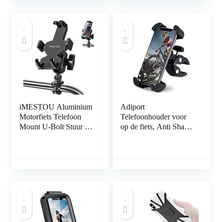
iMESTOU Aluminium
Adiport
Motorfiets Telefoon
Telefoonhouder voor
Mount U-Bolt Stuur 1
op de fiets, Anti Shake
“Ball Stuurpen Mobiele
Motorfiets Mobiele
Telefoon Houder 360
Telefoonhouder,360 °
Roterende Universele
Rotatie Motor
voor 4 “-7.2” Grote
Telefoonhouder voor
Telefoons
4.5 tot 7 inch mobiele
telefoon