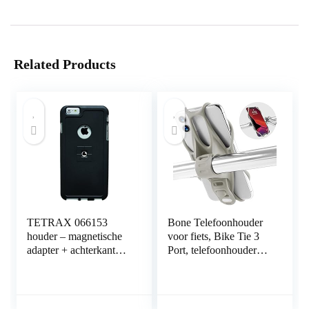
Related Products
TETRAX 066153
Bone Telefoonhouder
houder – magnetische
voor fiets, Bike Tie 3
adapter + achterkant
Port, telefoonhouder
case – bundel SMART
voor fietsstuur, 13 tot
+ XCASE – Apple
12 inch, 11 X XS XR
iPhone 6 Plus – zwart
Samsung Huawei grijs