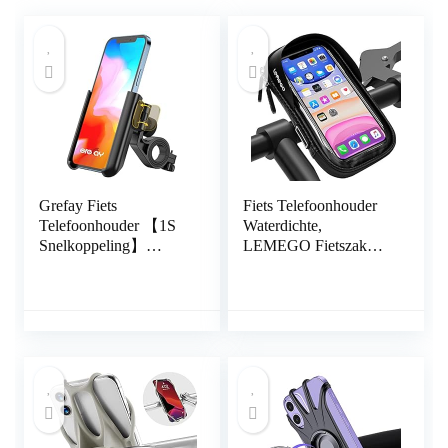
Grefay Fiets
Fiets Telefoonhouder
Telefoonhouder 【1S
Waterdichte,
Snelkoppeling】
LEMEGO Fietszak
Motorfiets
Fietshouder Stuur
Telefoonhouder voor
Motorfiets Scooter
Racefiets MTB-Scooter
Fietstas 360 Graden
met 360 Graden
Rotatie Anti Vibratie
Draaibaar voor 3,5 –
Touchscreen Cover
7,0 Inch Smartphone
voor 6,5 inch Mobiele
Telefoons