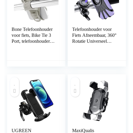
Bone Telefoonhouder
Telefoonhouder voor
voor fiets, Bike Tie 3
Fiets Afneembaar, 360°
Port, telefoonhouder
Rotatie Universeel
voor fietsstuur, 13 tot
Verstelbaar Siliconen
12 inch, 11 X XS XR
Fietshouder Telefoon,
Samsung Huawei grijs
telefoonhouder voor
Smartphones van 4,7-
6,9 Inch, Compatibel
met iPhone 13 12
11Pro Max
UGREEN
MaxiQualis