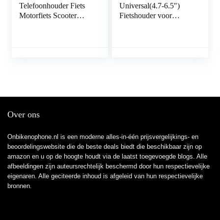
Telefoonhouder Fiets
Universal(4.7-6.5″)
Motorfiets Scooter
Fietshouder voor
Draagbare Elektrische
Smartphone – Anti-
Scooter Houder, 15-
shock –
45mm Stuur, 4,6-6,8
Gereedschaploze
Inch Smartphone
installatie – Voor
Compatibel met iPhone
racefiets, MTB en
13 Pro Max Mini 12 11
Motorbike
X Se 8 7 Galaxy S21
Ultra S20 Note20
Redmi Note 10 Pro
Over ons
Onbikenophone.nl is een moderne alles-in-één prijsvergelijkings- en
beoordelingswebsite die de beste deals biedt die beschikbaar zijn op
amazon en u op de hoogte houdt via de laatst toegevoegde blogs. Alle
afbeeldingen zijn auteursrechtelijk beschermd door hun respectievelijke
eigenaren. Alle geciteerde inhoud is afgeleid van hun respectievelijke
bronnen.