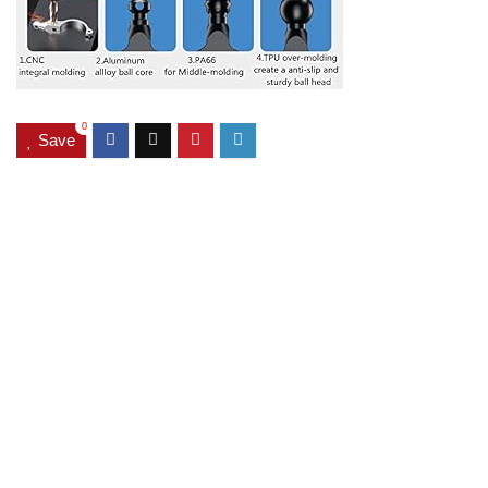
0
Save