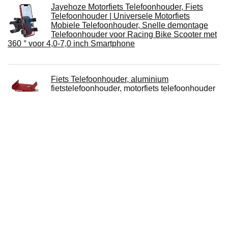
Jayehoze Motorfiets Telefoonhouder, Fiets
Telefoonhouder | Universele Motorfiets
Mobiele Telefoonhouder, Snelle demontage
Telefoonhouder voor Racing Bike Scooter met
360 ° voor 4,0-7,0 inch Smartphone
Fiets Telefoonhouder, aluminium
fietstelefoonhouder, motorfiets telefoonhouder
voor motorfietsen/elektrische
fietsen/vouwfietsen, compatibel met mobiele
telefoon is 5,5 cm - 9,5 cm
Fietstelefoonhouder, 360 draaibaar Verstelbaar
Afneembaar siliconen Fietstelefoonhouder,
Fietstelefoonhouder Universeel voor 4 "-6.5"
Schermgrootte Telefoons, Compatibel voor
iPhone / Huawei Mate / Samsung Galaxy-serie