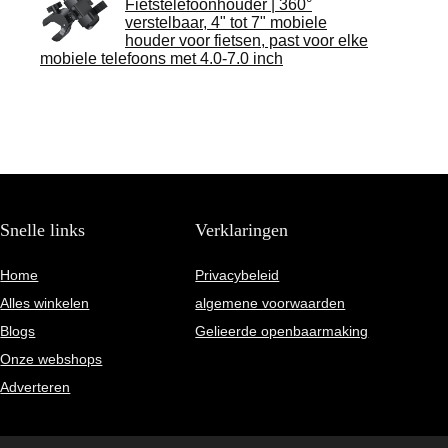
Fietstelefoonhouder | 360°
verstelbaar, 4" tot 7" mobiele
houder voor fietsen, past voor elke
mobiele telefoons met 4.0-7.0 inch
Snelle links
Verklaringen
Home
Privacybeleid
Alles winkelen
algemene voorwaarden
Blogs
Gelieerde openbaarmaking
Onze webshops
Adverteren