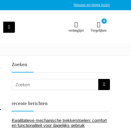
Nieuws en blogs lezen
0
verlanglijst
Vergelijken
Zoeken
-
recente berichten
-
Kwalitatieve mechanische trekkerstoelen: comfort
en functionaliteit voor dagelijks gebruik