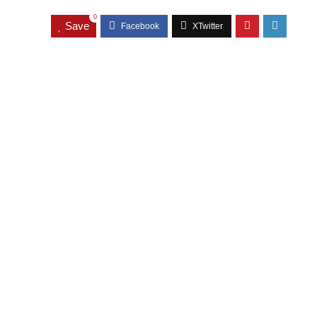
0
Save