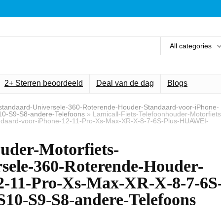
All categories
2+ Sterren beoordeeld
Deal van de dag
Blogs
onstandaard-Universele-360-Roterende-Houder-Standaard-voor-iPhone-
0-S9-S8-andere-Telefoons
»
Lamicall-Fiets-Telefoonhouder-Motorfiets
ndaard-voor-iPhone-12-11-Pro-Xs-Max-XR-X-8-7-6S-Plus-HUAWEI-
ouder-Motorfiets-
rsele-360-Roterende-Houder-
2-11-Pro-Xs-Max-XR-X-8-7-6S
0-S9-S8-andere-Telefoons