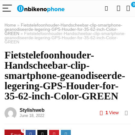
0
Home
»
Fietstelefoonhouder-Handscheebar-clip-smartphone-
geanodiseerde-legering-GPS-Houder-for-35-62-inch-Color-
GREEN
»
Fietstelefoonhouder-Handscheebar-clip-smartphone-
geanodiseerde-legering-GPS-Houder-for-35-62-inch-Color-
GREEN
Fietstelefoonhouder-
Handscheebar-clip-
smartphone-geanodiseerde-
legering-GPS-Houder-for-
35-62-inch-Color-GREEN
Stylishweb
1
View
June 18, 2022
0
Save