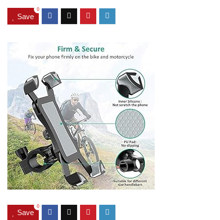
0
Save
0
Save