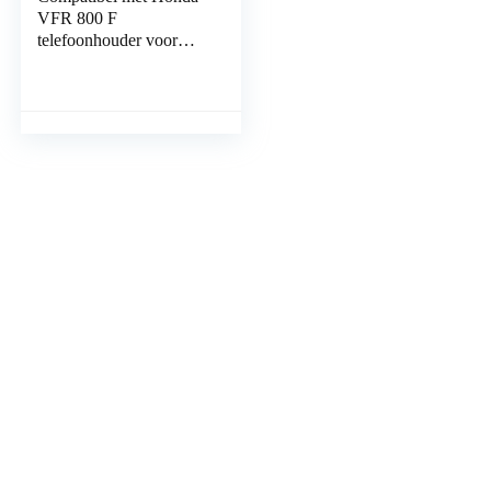
VFR 800 F
telefoonhouder voor
smartphone, stuur,
90423, universele
houder voor motorfiets,
scooter en fiets, 105 x
175 x 35 mm