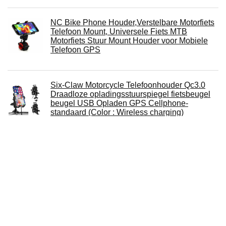
NC Bike Phone Houder,Verstelbare Motorfiets
Telefoon Mount, Universele Fiets MTB
Motorfiets Stuur Mount Houder voor Mobiele
Telefoon GPS
Six-Claw Motorcycle Telefoonhouder Qc3.0
Draadloze opladingsstuurspiegel fietsbeugel
beugel USB Opladen GPS Cellphone-
standaard (Color : Wireless charging)
Fiets Telefoon Houder Fiets Mobiele Mobiele
Telefoon Houder Gemakkelijk Open Motorfiets
Ondersteuning Mount Voor IPhone (Color :
QC3.0 and Wireless)
6.3 Inch Motorfiets Telefoon Mount
Touchscreen Waterdichte 360 ° Rotatie