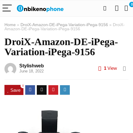
0
Home
»
DroiX-Amazon-DE-iPega-Variation-iPega-9156
»
DroiX-
Amazon-DE-iPega-Variation-iPega-9156
DroiX-Amazon-DE-iPega-
Variation-iPega-9156
Stylishweb
1
View
June 18, 2022
0
Save