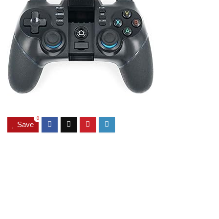
0
Save