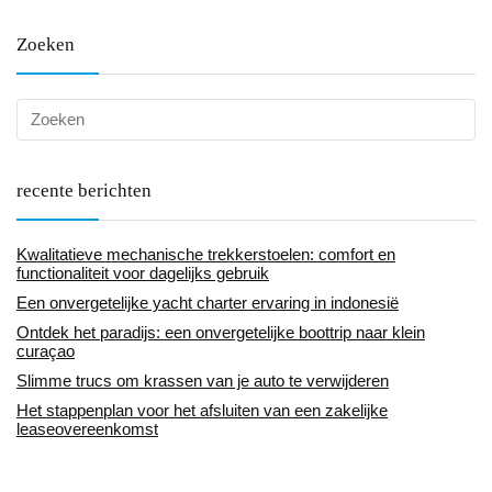
Zoeken
recente berichten
Kwalitatieve mechanische trekkerstoelen: comfort en
functionaliteit voor dagelijks gebruik
Een onvergetelijke yacht charter ervaring in indonesië
Ontdek het paradijs: een onvergetelijke boottrip naar klein
curaçao
Slimme trucs om krassen van je auto te verwijderen
Het stappenplan voor het afsluiten van een zakelijke
leaseovereenkomst