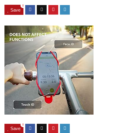
0
Save
0
Save