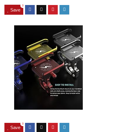
0
Save
0
Save