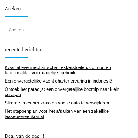
Zoeken
recente berichten
Kwalitatieve mechanische trekkerstoelen: comfort en
functionaliteit voor dagelijks gebruik
Een onvergetelijke yacht charter ervaring in indonesië
Ontdek het paradijs: een onvergetelijke boottrip naar klein
curaçao
Slimme trucs om krassen van je auto te verwijderen
Het stappenplan voor het afsluiten van een zakelijke
leaseovereenkomst
Deal van de dag !!