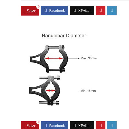
0
Save
0
Save