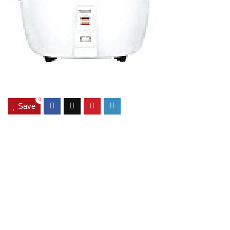
0
Save