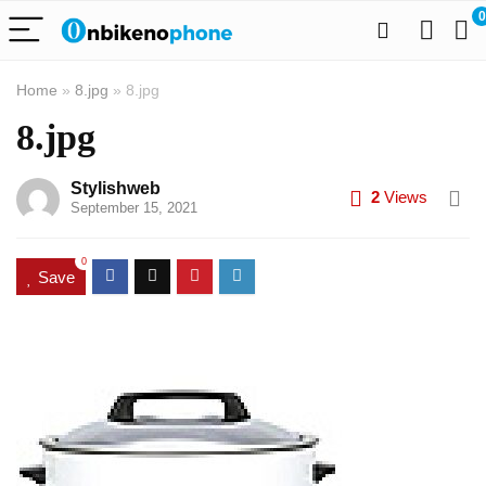
0
Home
»
8.jpg
»
8.jpg
8.jpg
Stylishweb
2
Views
September 15, 2021
0
Save