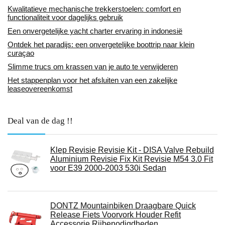
Kwalitatieve mechanische trekkerstoelen: comfort en
functionaliteit voor dagelijks gebruik
Een onvergetelijke yacht charter ervaring in indonesië
Ontdek het paradijs: een onvergetelijke boottrip naar klein
curaçao
Slimme trucs om krassen van je auto te verwijderen
Het stappenplan voor het afsluiten van een zakelijke
leaseovereenkomst
Deal van de dag !!
Klep Revisie Revisie Kit - DISA Valve Rebuild
Aluminium Revisie Fix Kit Revisie M54 3.0 Fit
voor E39 2000-2003 530i Sedan
DONTZ Mountainbiken Draagbare Quick
Release Fiets Voorvork Houder Refit
Accessorie Rijbenodigdheden