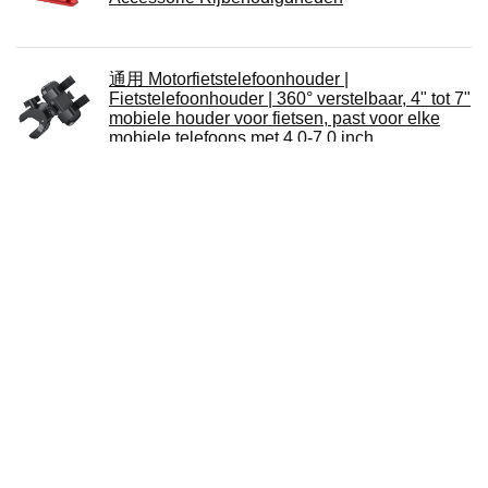
通用 Motorfietstelefoonhouder |
Fietstelefoonhouder | 360° verstelbaar, 4" tot 7"
mobiele houder voor fietsen, past voor elke
mobiele telefoons met 4.0-7.0 inch
Fiets Telefoon Houder Voor IPhone Voor
Samsung Motorfiets Mobiele Gsm Houder
Fietsstuur Clip Stand GPS Beugel
DroiX Amazon DE iPega Variation iPega 9156